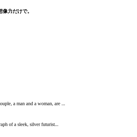
 想像力だけで。
couple, a man and a woman, are ...
h of a sleek, silver futurist...