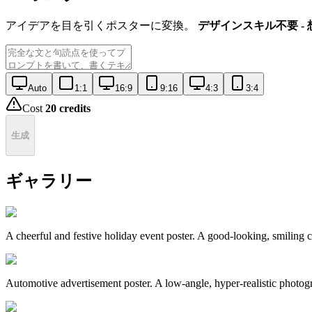
アイデアを目を引くポスターに変換。
デザインスキル不要 -
Auto
1:1
16:9
9:16
4:3
3:4
Cost
20
credits
生成
ギャラリー
A cheerful and festive holiday event poster. A good-looking, smiling 
Automotive advertisement poster. A low-angle, hyper-realistic photograp