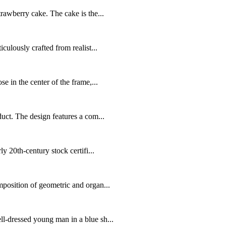
rawberry cake. The cake is the...
culously crafted from realist...
e in the center of the frame,...
uct. The design features a com...
y 20th-century stock certifi...
mposition of geometric and organ...
l-dressed young man in a blue sh...