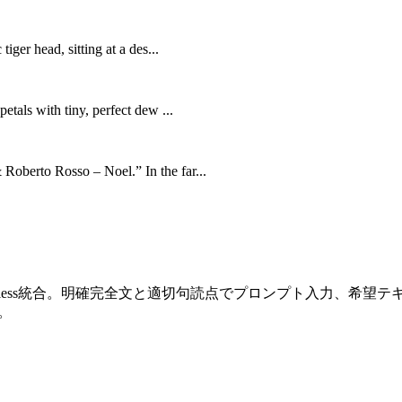
iger head, sitting at a des...
etals with tiny, perfect dew ...
Roberto Rosso – Noel.” In the far...
amless統合。明確完全文と適切句読点でプロンプト入力、希望
。