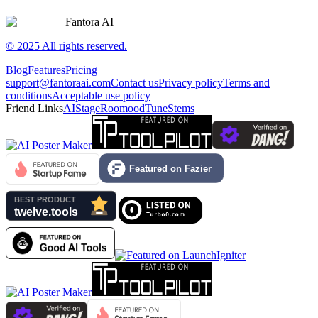
Fantora AI
© 2025 All rights reserved.
Blog
Features
Pricing
support@fantoraai.com
Contact us
Privacy policy
Terms and
conditions
Acceptable use policy
Friend Links
AIStage
Roomood
TuneStems