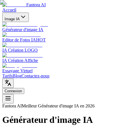
Fantora AI
Accueil
Image IA
Générateur d'image IA
Editor de Fotos IA
HOT
IA Création LOGO
IA Création Affiche
Essayage Virtuel
Tarifs
Blog
Contactez-nous
Connexion
Fantora AI
Meilleur Générateur d'image IA en 2026
Générateur d'image IA